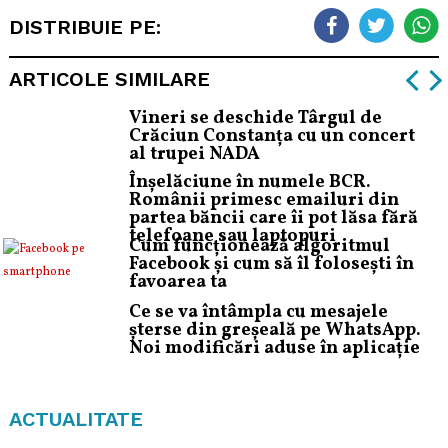
DISTRIBUIE PE:
ARTICOLE SIMILARE
Vineri se deschide Târgul de
Crăciun Constanța cu un concert
al trupei NADA
Înșelăciune în numele BCR.
Românii primesc emailuri din
partea băncii care îi pot lăsa fără
telefoane sau laptopuri
Cum funcționează algoritmul
Facebook și cum să îl folosești în
favoarea ta
Ce se va întâmpla cu mesajele
șterse din greșeală pe WhatsApp.
Noi modificări aduse în aplicație
ACTUALITATE