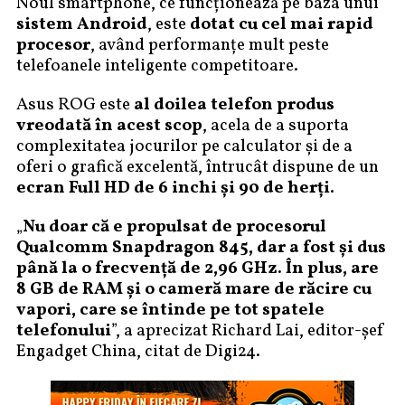
Noul smartphone, ce funcționează pe baza unui
sistem Android
, este
dotat cu cel mai rapid
procesor
, având performanțe mult peste
telefoanele inteligente competitoare.
Asus ROG este
al doilea telefon produs
vreodată în acest scop
, acela de a suporta
complexitatea jocurilor pe calculator și de a
oferi o grafică excelentă, întrucât dispune de un
ecran Full HD de 6 inchi şi 90 de herţi
.
„
Nu doar că e propulsat de procesorul
Qualcomm Snapdragon 845, dar a fost şi dus
până la o frecvenţă de 2,96 GHz. În plus, are
8 GB de RAM şi o cameră mare de răcire cu
vapori, care se întinde pe tot spatele
telefonului
”, a aprecizat Richard Lai, editor-şef
Engadget China, citat de Digi24.