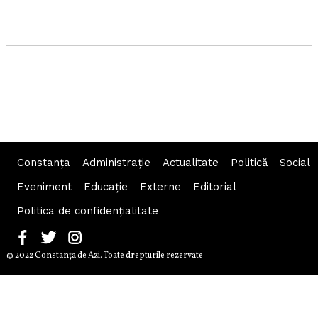
Constanța
Administraţie
Actualitate
Politică
Social
Eveniment
Educaţie
Externe
Editorial
Politica de confidențialitate
© 2022 Constanţa de Azi. Toate drepturile rezervate