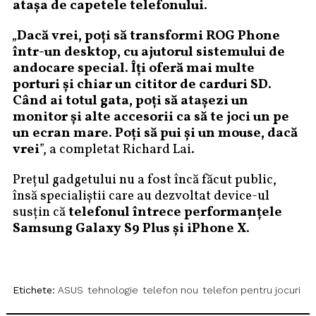
atașa de capetele telefonului
.
„
Dacă vrei, poţi să transformi ROG Phone
într-un desktop, cu ajutorul sistemului de
andocare special. Îţi oferă mai multe
porturi şi chiar un cititor de carduri SD.
Când ai totul gata, poţi să ataşezi un
monitor şi alte accesorii ca să te joci un pe
un ecran mare. Poţi să pui şi un mouse, dacă
vrei
”, a completat Richard Lai.
Prețul gadgetului nu a fost încă făcut public,
însă specialiștii care au dezvoltat device-ul
susțin că
telefonul întrece performanţele
Samsung Galaxy S9 Plus şi iPhone X
.
Etichete:
ASUS
tehnologie
telefon nou
telefon pentru jocuri