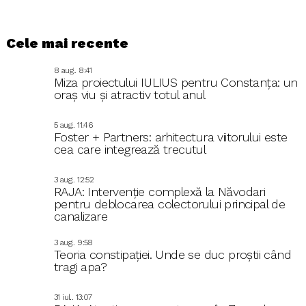
Cele mai recente
8 aug.. 8:41
Miza proiectului IULIUS pentru Constanța: un
oraș viu și atractiv totul anul
5 aug.. 11:46
Foster + Partners: arhitectura viitorului este
cea care integrează trecutul
3 aug.. 12:52
RAJA: Intervenție complexă la Năvodari
pentru deblocarea colectorului principal de
canalizare
3 aug.. 9:58
Teoria constipației. Unde se duc proștii când
tragi apa?
31 iul.. 13:07