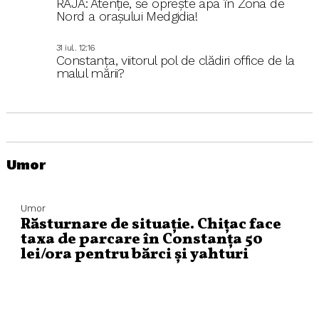
RAJA: Atenție, se oprește apa în Zona de
Nord a orașului Medgidia!
31 iul.. 12:16
Constanța, viitorul pol de clădiri office de la
malul mării?
Umor
Umor
Răsturnare de situație. Chițac face
taxa de parcare în Constanța 50
lei/ora pentru bărci și yahturi