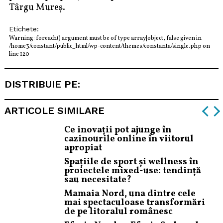
Târgu Mureș.
Etichete:
Warning
: foreach() argument must be of type array|object, false given in
/home3/constant/public_html/wp-content/themes/constanta/single.php
on
line
120
DISTRIBUIE PE:
ARTICOLE SIMILARE
Ce inovații pot ajunge în
cazinourile online în viitorul
apropiat
Spațiile de sport și wellness în
proiectele mixed-use: tendință
sau necesitate?
Mamaia Nord, una dintre cele
mai spectaculoase transformări
de pe litoralul românesc