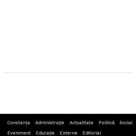
Constanța
Administraţie
Actualitate
Politică
Social
Eveniment
Educaţie
Externe
Editorial