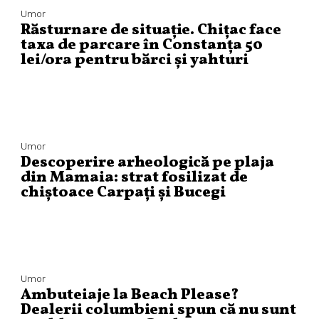
Umor
Răsturnare de situație. Chițac face
taxa de parcare în Constanța 50
lei/ora pentru bărci și yahturi
Umor
Descoperire arheologică pe plaja
din Mamaia: strat fosilizat de
chiștoace Carpați și Bucegi
Umor
Ambuteiaje la Beach Please?
Dealerii columbieni spun că nu sunt