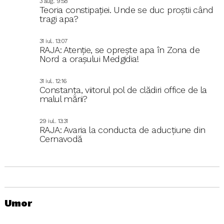
3 aug.. 9:58
Teoria constipației. Unde se duc proștii când
tragi apa?
31 iul.. 13:07
RAJA: Atenție, se oprește apa în Zona de
Nord a orașului Medgidia!
31 iul.. 12:16
Constanța, viitorul pol de clădiri office de la
malul mării?
29 iul.. 13:31
RAJA: Avaria la conducta de aducțiune din
Cernavodă
Umor