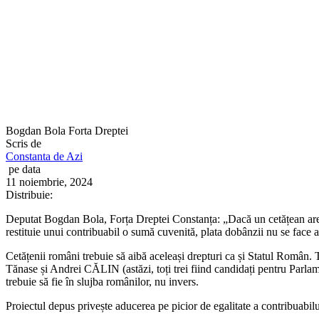
Bogdan Bola Forta Dreptei
Scris de
Constanta de Azi
pe data
11 noiembrie, 2024
Distribuie:
Deputat Bogdan Bola, Forța Dreptei Constanța: „Dacă un cetățean are dat
restituie unui contribuabil o sumă cuvenită, plata dobânzii nu se face a
Cetățenii români trebuie să aibă aceleași drepturi ca și Statul Româ
Tănase și Andrei CĂLIN (astăzi, toți trei fiind candidați pentru Parlame
trebuie să fie în slujba românilor, nu invers.
Proiectul depus privește aducerea pe picior de egalitate a contribuabilu