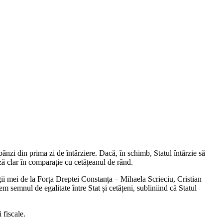
nzi din prima zi de întârziere. Dacă, în schimb, Statul întârzie să
ază clar în comparație cu cetățeanul de rând.
i mei de la Forța Dreptei Constanța – Mihaela Scrieciu, Cristian
 semnul de egalitate între Stat și cetățeni, subliniind că Statul
 fiscale.