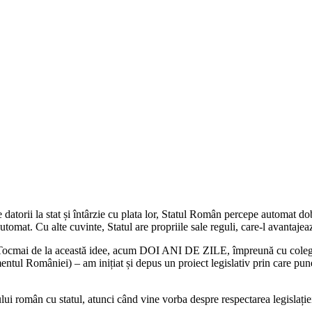
orii la stat și întârzie cu plata lor, Statul Român percepe automat dobâ
utomat. Cu alte cuvinte, Statul are propriile sale reguli, care-l avantaje
n. Tocmai de la această idee, acum DOI ANI DE ZILE, împreună cu colegi
ntul României) – am inițiat și depus un proiect legislativ prin care punem
lui român cu statul, atunci când vine vorba despre respectarea legislației