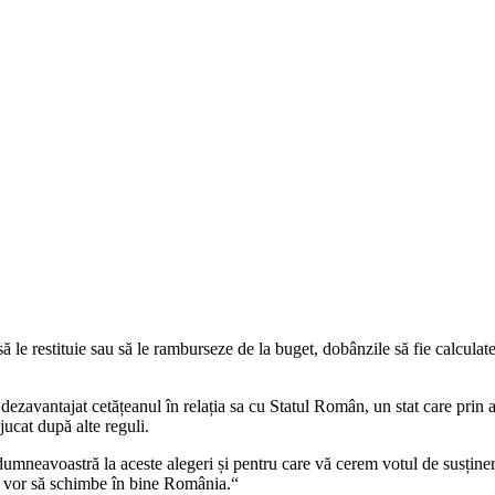
le restituie sau să le ramburseze de la buget, dobânzile să fie calculate 
avantajat cetățeanul în relația sa cu Statul Român, un stat care prin apa
 jucat după alte reguli.
umneavoastră la aceste alegeri și pentru care vă cerem votul de susținere.
re vor să schimbe în bine România.“