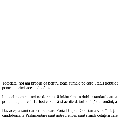
Totodată, noi am propus ca pentru toate sumele pe care Statul trebuie să 
pentru a primi aceste dobânzi.
La acel moment, noi ne doream să înlăturăm un dublu standard care a dez
populației, dar când a fost cazul să-și achite datoriile față de români, a
Da, aceștia sunt oamenii cu care Forța Dreptei Constanța vine în fața d
candidează la Parlamentare sunt antreprenori, sunt simpli cetățeni ca