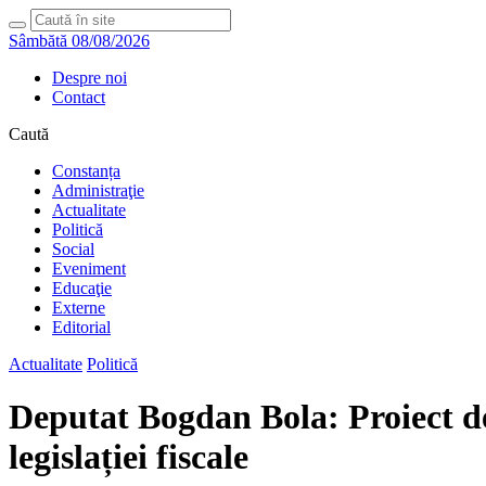
Sâmbătă 08/08/2026
Despre noi
Contact
Caută
Constanța
Administraţie
Actualitate
Politică
Social
Eveniment
Educaţie
Externe
Editorial
Actualitate
Politică
Deputat Bogdan Bola: Proiect de 
legislației fiscale