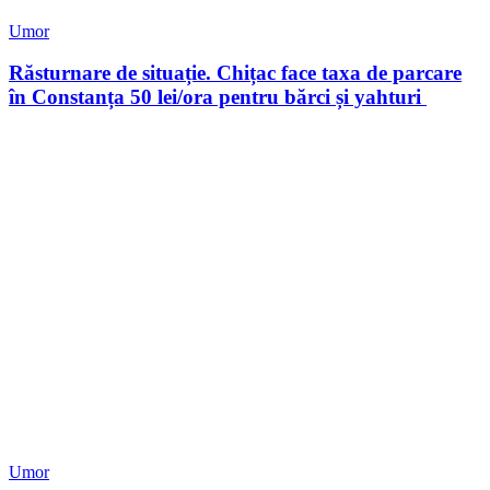
Umor
Răsturnare de situație. Chițac face taxa de parcare
în Constanța 50 lei/ora pentru bărci și yahturi
Umor