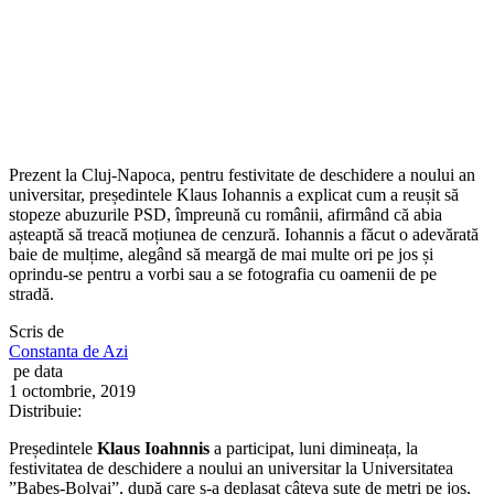
Prezent la Cluj-Napoca, pentru festivitate de deschidere a noului an
universitar, președintele Klaus Iohannis a explicat cum a reușit să
stopeze abuzurile PSD, împreună cu românii, afirmând că abia
așteaptă să treacă moțiunea de cenzură. Iohannis a făcut o adevărată
baie de mulțime, alegând să meargă de mai multe ori pe jos și
oprindu-se pentru a vorbi sau a se fotografia cu oamenii de pe
stradă.
Scris de
Constanta de Azi
pe data
1 octombrie, 2019
Distribuie:
Președintele
Klaus Ioahnnis
a participat, luni dimineața, la
festivitatea de deschidere a noului an universitar la Universitatea
”Babeș-Bolyai”, după care s-a deplasat câteva sute de metri pe jos,