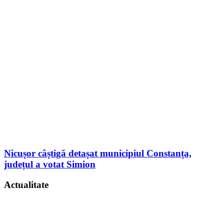
Nicușor câștigă detașat municipiul Constanța,
județul a votat Simion
Actualitate