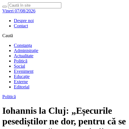
Vineri 07/08/2026
Despre noi
Contact
Caută
Constanța
Administraţie
Actualitate
Politică
Social
Eveniment
Educaţie
Externe
Editorial
Politică
Iohannis la Cluj: „Eșecurile
pesediștilor ne dor, pentru că se