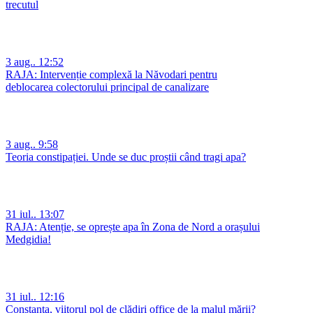
trecutul
3 aug.. 12:52
RAJA: Intervenție complexă la Năvodari pentru
deblocarea colectorului principal de canalizare
3 aug.. 9:58
Teoria constipației. Unde se duc proștii când tragi apa?
31 iul.. 13:07
RAJA: Atenție, se oprește apa în Zona de Nord a orașului
Medgidia!
31 iul.. 12:16
Constanța, viitorul pol de clădiri office de la malul mării?