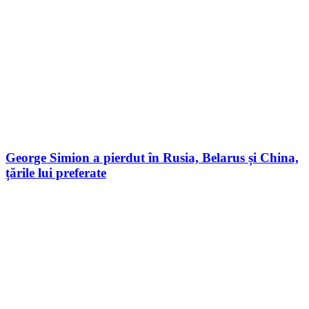
George Simion a pierdut în Rusia, Belarus și China,
țările lui preferate