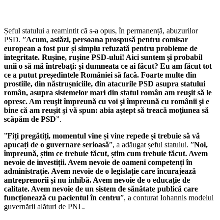
Șeful statului a reamintit că s-a opus, în permanență, abuzurilor
PSD. ”
Acum, astăzi, persoana prospusă pentru comisar
european a fost pur și simplu refuzată pentru probleme de
integritate. Rușine, rușine PSD-ului! Aici suntem și probabil
unii o să mă întrebați: și dumneata ce ai făcut? Eu am făcut tot
ce a putut președintele României să facă. Foarte multe din
prostiile, din năstrușniciile, din atacurile PSD asupra statului
român, asupra sistemelor mari din statul român am reuşit să le
opresc. Am reuşit împreună cu voi şi împreună cu românii şi e
bine că am reuşit şi vă spun: abia aştept să treacă moţiunea să
scăpăm de PSD
”.
”
Fiți pregătiți, momentul vine și vine repede și trebuie să vă
apucați de o guvernare serioasă
”, a adăugat șeful statului. ”
Noi,
împreună, știm ce trebuie făcut, știm cum trebuie făcut. Avem
nevoie de investiții. Avem nevoie de oameni competenți în
administrație. Avem nevoie de o legislație care încurajează
antreprenorii și nu inhibă. Avem nevoie de o educație de
calitate. Avem nevoie de un sistem de sănătate publică care
funcționează cu pacientul în centru
”, a conturat Iohannis modelul
guvernării alături de PNL.