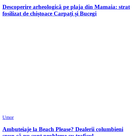
Descoperire arheologică pe plaja din Mamaia: strat
fosilizat de chiștoace Carpați și Bucegi
Umor
Ambuteiaje la Beach Please? Dealerii columbieni
spun că nu sunt probleme cu traficul