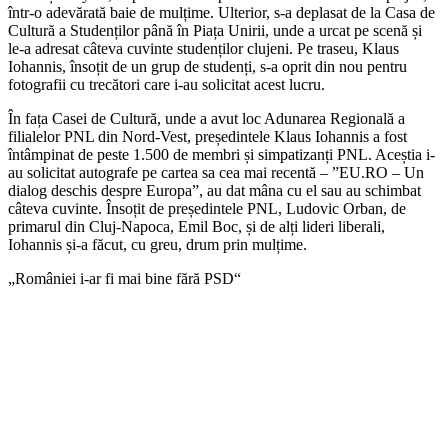
într-o adevărată baie de mulțime. Ulterior, s-a deplasat de la Casa de
Cultură a Studenților până în Piața Unirii, unde a urcat pe scenă și
le-a adresat câteva cuvinte studenților clujeni. Pe traseu, Klaus
Iohannis, însoțit de un grup de studenți, s-a oprit din nou pentru
fotografii cu trecători care i-au solicitat acest lucru.
În fața Casei de Cultură, unde a avut loc Adunarea Regională a
filialelor PNL din Nord-Vest, președintele Klaus Iohannis a fost
întâmpinat de peste 1.500 de membri și simpatizanți PNL. Aceștia i-
au solicitat autografe pe cartea sa cea mai recentă – ”EU.RO – Un
dialog deschis despre Europa”, au dat mâna cu el sau au schimbat
câteva cuvinte. Însoțit de președintele PNL, Ludovic Orban, de
primarul din Cluj-Napoca, Emil Boc, și de alți lideri liberali,
Iohannis și-a făcut, cu greu, drum prin mulțime.
„României i-ar fi mai bine fără PSD“