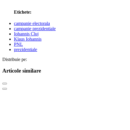
Etichete:
campanie electorala
campanie prezidentiale
Iohannis Cluj
Klaus Iohannis
PNL
prezidentiale
Distribuie pe:
Articole similare