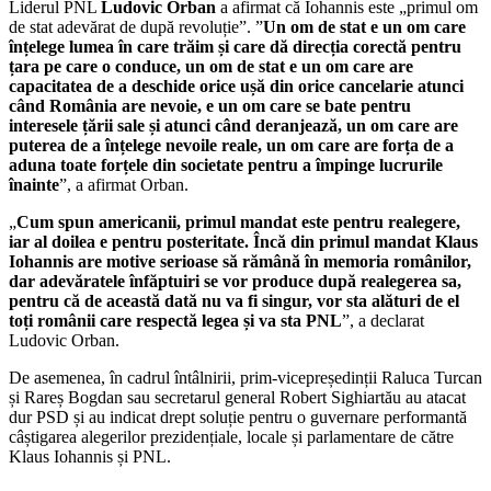
Liderul PNL
Ludovic Orban
a afirmat că Iohannis este „primul om
de stat adevărat de după revoluție”. ”
Un om de stat e un om care
înțelege lumea în care trăim și care dă direcția corectă pentru
țara pe care o conduce, un om de stat e un om care are
capacitatea de a deschide orice ușă din orice cancelarie atunci
când România are nevoie, e un om care se bate pentru
interesele țării sale și atunci când deranjează, un om care are
puterea de a înțelege nevoile reale, un om care are forța de a
aduna toate forțele din societate pentru a împinge lucrurile
înainte
”, a afirmat Orban.
„
Cum spun americanii, primul mandat este pentru realegere,
iar al doilea e pentru posteritate. Încă din primul mandat Klaus
Iohannis are motive serioase să rămână în memoria românilor,
dar adevăratele înfăptuiri se vor produce după realegerea sa,
pentru că de această dată nu va fi singur, vor sta alături de el
toți românii care respectă legea și va sta PNL
”, a declarat
Ludovic Orban.
De asemenea, în cadrul întâlnirii, prim-vicepreședinții Raluca Turcan
și Rareș Bogdan sau secretarul general Robert Sighiartău au atacat
dur PSD și au indicat drept soluție pentru o guvernare performantă
câștigarea alegerilor prezidențiale, locale și parlamentare de către
Klaus Iohannis și PNL.