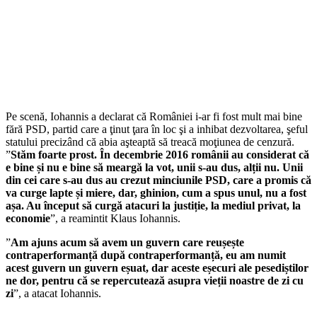
Pe scenă, Iohannis a declarat că României i-ar fi fost mult mai bine
fără PSD, partid care a ţinut ţara în loc şi a inhibat dezvoltarea, şeful
statului precizând că abia aşteaptă să treacă moţiunea de cenzură.
”
Stăm foarte prost. În decembrie 2016 românii au considerat că
e bine și nu e bine să meargă la vot, unii s-au dus, alții nu. Unii
din cei care s-au dus au crezut minciunile PSD, care a promis că
va curge lapte și miere, dar, ghinion, cum a spus unul, nu a fost
așa. Au început să curgă atacuri la justiție, la mediul privat, la
economie
”, a reamintit Klaus Iohannis.
”
Am ajuns acum să avem un guvern care reușește
contraperformanță după contraperformanță, eu am numit
acest guvern un guvern eșuat, dar aceste eșecuri ale pesediștilor
ne dor, pentru că se repercutează asupra vieții noastre de zi cu
zi
”, a atacat Iohannis.