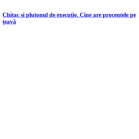
Chițac și plutonul de execuție. Cine are procentele pe
țeavă