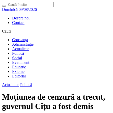
Duminică 09/08/2026
Despre noi
Contact
Caută
Constanța
Administraţie
Actualitate
Politică
Social
Eveniment
Educaţie
Externe
Editorial
Actualitate
Politică
Moțiunea de cenzură a trecut,
guvernul Cîțu a fost demis