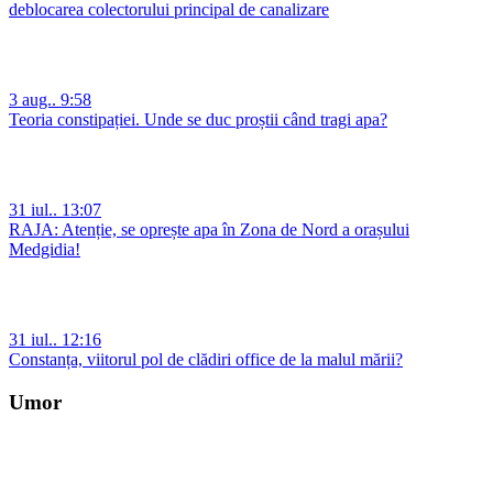
deblocarea colectorului principal de canalizare
3 aug.. 9:58
Teoria constipației. Unde se duc proștii când tragi apa?
31 iul.. 13:07
RAJA: Atenție, se oprește apa în Zona de Nord a orașului
Medgidia!
31 iul.. 12:16
Constanța, viitorul pol de clădiri office de la malul mării?
Umor