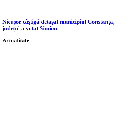
Nicușor câștigă detașat municipiul Constanța,
județul a votat Simion
Actualitate