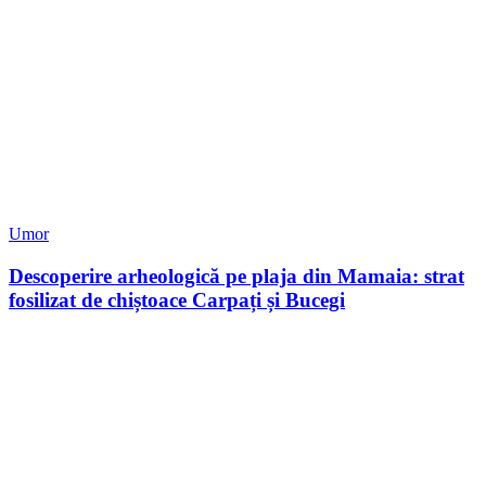
Umor
Descoperire arheologică pe plaja din Mamaia: strat
fosilizat de chiștoace Carpați și Bucegi