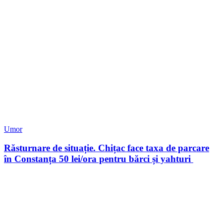
Umor
Răsturnare de situație. Chițac face taxa de parcare
în Constanța 50 lei/ora pentru bărci și yahturi