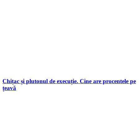
Chițac și plutonul de execuție. Cine are procentele pe
țeavă