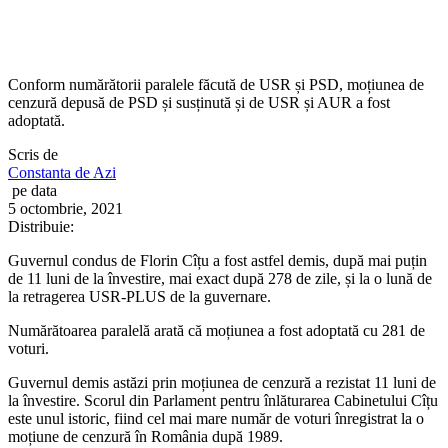
Conform numărătorii paralele făcută de USR și PSD, moțiunea de
cenzură depusă de PSD și susținută și de USR și AUR a fost
adoptată.
Scris de
Constanta de Azi
pe data
5 octombrie, 2021
Distribuie:
Guvernul condus de Florin Cîțu a fost astfel demis, după mai puțin
de 11 luni de la învestire, mai exact după 278 de zile, și la o lună de
la retragerea USR-PLUS de la guvernare.
Numărătoarea paralelă arată că moțiunea a fost adoptată cu 281 de
voturi.
Guvernul demis astăzi prin moțiunea de cenzură a rezistat 11 luni de
la învestire. Scorul din Parlament pentru înlăturarea Cabinetului Cîțu
este unul istoric, fiind cel mai mare număr de voturi înregistrat la o
moțiune de cenzură în România după 1989.