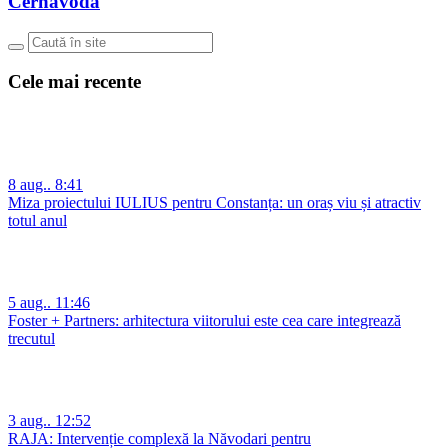
Cernavodă
Cele mai recente
8 aug.. 8:41
Miza proiectului IULIUS pentru Constanța: un oraș viu și atractiv
totul anul
5 aug.. 11:46
Foster + Partners: arhitectura viitorului este cea care integrează
trecutul
3 aug.. 12:52
RAJA: Intervenție complexă la Năvodari pentru