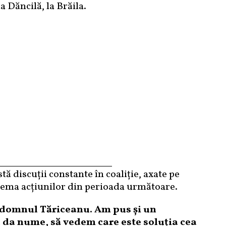
ca Dăncilă, la Brăila.
tă discuţii constante în coaliţie, axate pe
tema acţiunilor din perioada următoare.
i domnul Tăriceanu. Am pus şi un
 da nume, să vedem care este soluţia cea