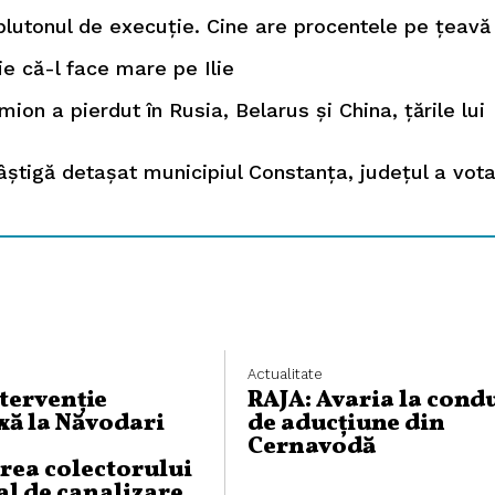
 plutonul de execuție. Cine are procentele pe țeavă
ie că-l face mare pe Ilie
ion a pierdut în Rusia, Belarus și China, țările lui
âștigă detașat municipiul Constanța, județul a vota
Actualitate
ntervenție
RAJA: Avaria la cond
ă la Năvodari
de aducțiune din
Cernavodă
rea colectorului
al de canalizare