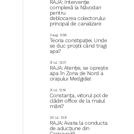
RAJA: Intervenție
complexă la Năvodari
pentru
deblocarea colectorului
principal de canalizare
3 aug.. 9:58
Teoria constipației. Unde
se duc proștii când tragi
apa?
31 iul.. 13:07
RAJA: Atenție, se oprește
apa în Zona de Nord a
orașului Medgidia!
31 iul.. 12:16
Constanța, viitorul pol de
clădiri office de la malul
mării?
29 iul.. 13:31
RAJA: Avaria la conducta
de aducțiune din
Cernavodă