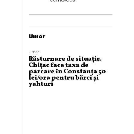
Umor
Umor
Răsturnare de situație.
Chițac face taxa de
parcare în Constanța 50
lei/ora pentru bărci și
yahturi