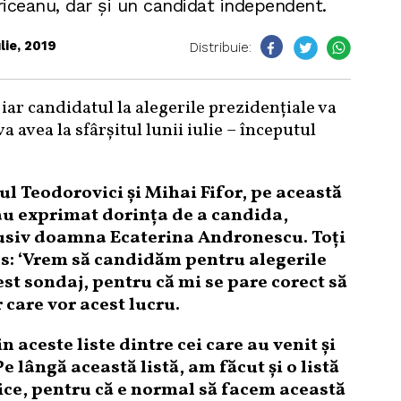
riceanu, dar şi un candidat independent.
ulie, 2019
Distribuie:
, iar candidatul la alegerile prezidențiale va
a avea la sfârşitul lunii iulie – începutul
ul Teodorovici și Mihai Fifor, pe această
i-au exprimat dorinţa de a candida,
lusiv doamna Ecaterina Andronescu. Toţi
pus: ‘Vrem să candidăm pentru alegerile
est sondaj, pentru că mi se pare corect să
 care vor acest lucru.
aceste liste dintre cei care au venit şi
e lângă această listă, am făcut şi o listă
tice, pentru că e normal să facem această