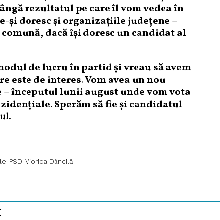
lângă rezultatul pe care îl vom vedea în
e-şi doresc şi organizaţiile judeţene –
 comună, dacă îşi doresc un candidat al
odul de lucru în partid şi vreau să avem
are este de interes. Vom avea un nou
lie – începutul lunii august unde vom vota
idenţiale. Sperăm să fie şi candidatul
ul.
le
PSD
Viorica Dăncilă
E