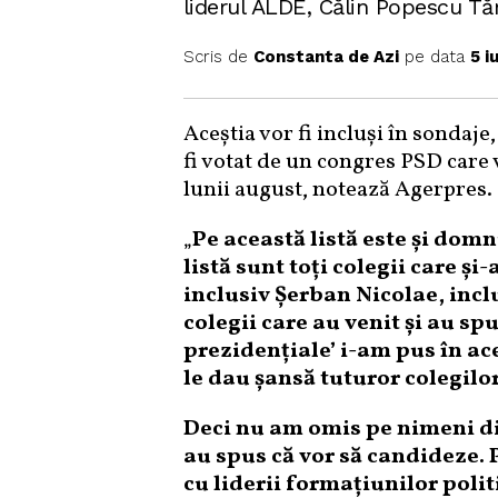
liderul ALDE, Călin Popescu Tă
Scris de
Constanta de Azi
pe data
5 i
Aceștia vor fi incluşi în sondaje
fi votat de un congres PSD care v
lunii august, notează Agerpres.
„
Pe această listă este şi domn
listă sunt toţi colegii care ş
inclusiv Şerban Nicolae, inc
colegii care au venit şi au s
prezidenţiale’ i-am pus în ac
le dau șansă tuturor colegilor
Deci nu am omis pe nimeni din 
au spus că vor să candideze. P
cu liderii formaţiunilor poli