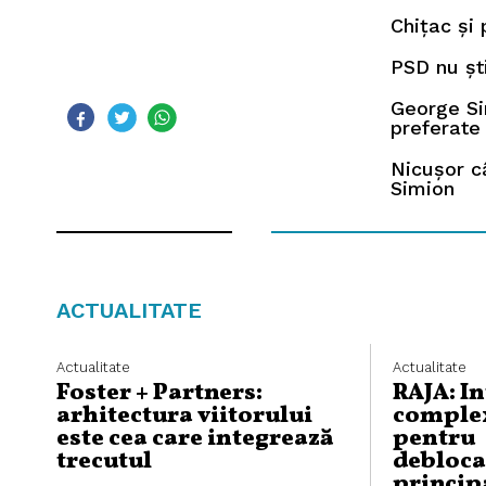
Chițac și
PSD nu șt
George Sim
preferate
Nicușor c
Simion
ACTUALITATE
Actualitate
Actualitate
Foster + Partners:
RAJA: I
arhitectura viitorului
complex
este cea care integrează
pentru
trecutul
debloca
princip