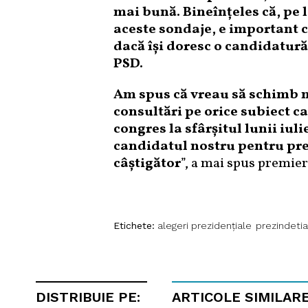
mai bună. Bineînţeles că, pe 
aceste sondaje, e important c
dacă îşi doresc o candidatură
PSD.
Am spus că vreau să schimb m
consultări pe orice subiect c
congres la sfârşitul lunii iu
candidatul nostru pentru prez
câştigător
”, a mai spus premier
Etichete:
alegeri prezidențiale
prezindetia
DISTRIBUIE PE:
ARTICOLE SIMILAR