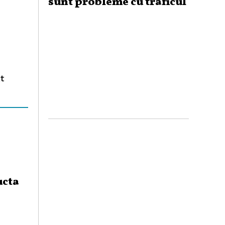
sunt probleme cu traficul
t
ucta