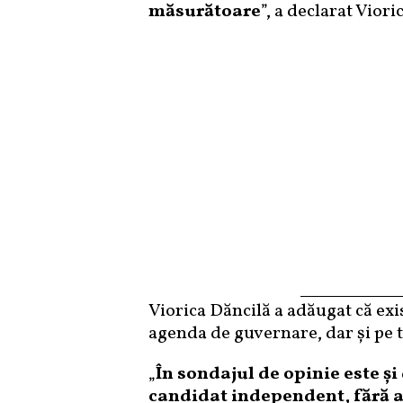
măsurătoare
”, a declarat Viori
Viorica Dăncilă a adăugat că exis
agenda de guvernare, dar şi pe 
„
În sondajul de opinie este ş
candidat independent, fără a