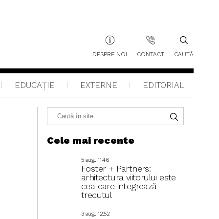
DESPRE NOI
CONTACT
CAUTĂ
EDUCAŢIE
EXTERNE
EDITORIAL
Cele mai recente
5 aug.. 11:46
Foster + Partners:
arhitectura viitorului este
cea care integrează
trecutul
3 aug.. 12:52