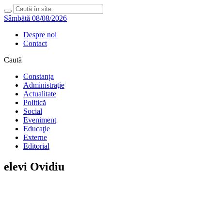
Sâmbătă 08/08/2026
Despre noi
Contact
Caută
Constanța
Administraţie
Actualitate
Politică
Social
Eveniment
Educaţie
Externe
Editorial
elevi Ovidiu