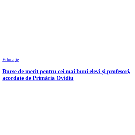
Educaţie
Burse de merit pentru cei mai buni elevi și profesori,
acordate de Primăria Ovidiu