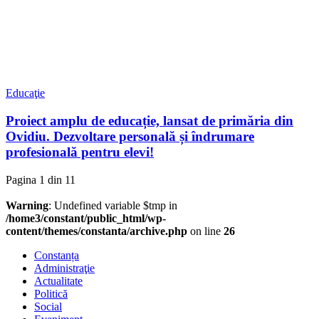
Educaţie
Proiect amplu de educație, lansat de primăria din
Ovidiu. Dezvoltare personală și îndrumare
profesională pentru elevi!
Pagina 1 din 1
1
Warning
: Undefined variable $tmp in
/home3/constant/public_html/wp-
content/themes/constanta/archive.php
on line
26
Constanța
Administraţie
Actualitate
Politică
Social