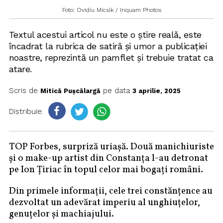
Foto: Ovidiu Micsik / Inquam Photos
Textul acestui articol nu este o știre reală, este
încadrat la rubrica de satiră și umor a publicației
noastre, reprezintă un pamflet și trebuie tratat ca
atare.
Scris de
pe data
Mitică Pușcălargă
3 aprilie, 2025
Distribuie:
TOP Forbes, surpriză uriașă. Două manichiuriste
și o make-up artist din Constanța l-au detronat
pe Ion Țiriac în topul celor mai bogați români.
Din primele informații, cele trei constănțence au
dezvoltat un adevărat imperiu al unghiuțelor,
genuțelor și machiajului.