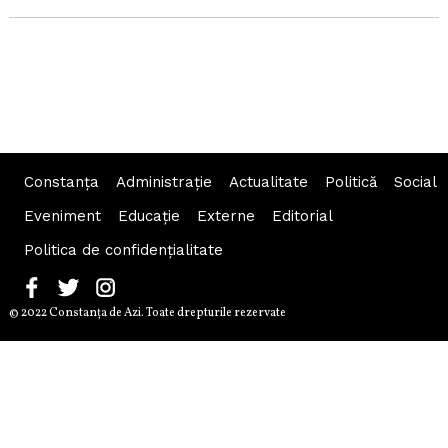
Constanța
Administraţie
Actualitate
Politică
Social
Eveniment
Educaţie
Externe
Editorial
Politica de confidențialitate
© 2022 Constanţa de Azi. Toate drepturile rezervate