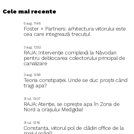
Cele mai recente
5 aug.. 11:46
Foster + Partners: arhitectura viitorului este
cea care integrează trecutul
3 aug.. 12:52
RAJA: Intervenție complexă la Năvodari
pentru deblocarea colectorului principal de
canalizare
3 aug.. 9:58
Teoria constipației. Unde se duc proștii când
tragi apa?
31 iul.. 13:07
RAJA: Atenție, se oprește apa în Zona de
Nord a orașului Medgidia!
31 iul.. 12:16
Constanța, viitorul pol de clădiri office de la
malul mării?