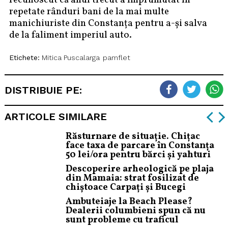
recunoscut că anul trecut a împrumutat în
repetate rânduri bani de la mai multe
manichiuriste din Constanța pentru a-și salva
de la faliment imperiul auto.
Etichete:
Mitica Puscalarga
pamflet
DISTRIBUIE PE:
ARTICOLE SIMILARE
Răsturnare de situație. Chițac
face taxa de parcare în Constanța
50 lei/ora pentru bărci și yahturi
Descoperire arheologică pe plaja
din Mamaia: strat fosilizat de
chiștoace Carpați și Bucegi
Ambuteiaje la Beach Please?
Dealerii columbieni spun că nu
sunt probleme cu traficul