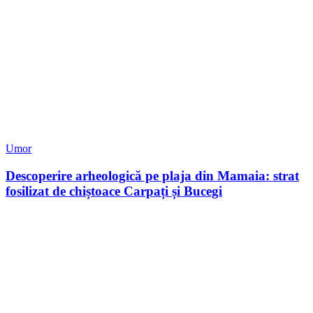
Umor
Descoperire arheologică pe plaja din Mamaia: strat
fosilizat de chiștoace Carpați și Bucegi