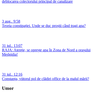
deblocarea colectorului principal de canalizare
3 aug.. 9:58
Teoria constipației. Unde se duc proștii când tragi apa?
31 iul.. 13:07
RAJA: Atenție, se oprește apa în Zona de Nord a orașului
Medgidia!
31 iul.. 12:16
Constanța, viitorul pol de clădiri office de la malul mării?
Umor