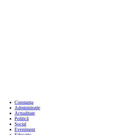
Constanța
Administraţie
Actualitate
Politică
Social
Eveniment
Educaţie