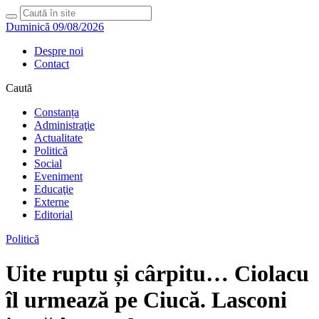
Duminică 09/08/2026
Despre noi
Contact
Caută
Constanța
Administraţie
Actualitate
Politică
Social
Eveniment
Educaţie
Externe
Editorial
Politică
Uite ruptu și cârpitu… Ciolacu
îl urmează pe Ciucă. Lasconi