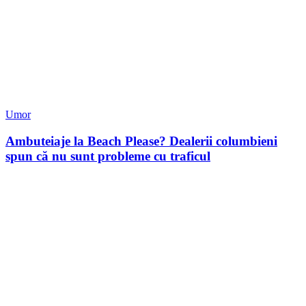
Umor
Ambuteiaje la Beach Please? Dealerii columbieni
spun că nu sunt probleme cu traficul