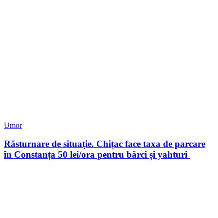
Umor
Răsturnare de situație. Chițac face taxa de parcare
în Constanța 50 lei/ora pentru bărci și yahturi