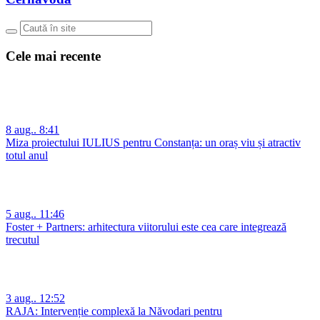
Cele mai recente
8 aug.. 8:41
Miza proiectului IULIUS pentru Constanța: un oraș viu și atractiv
totul anul
5 aug.. 11:46
Foster + Partners: arhitectura viitorului este cea care integrează
trecutul
3 aug.. 12:52
RAJA: Intervenție complexă la Năvodari pentru