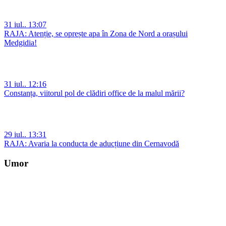
31 iul.. 13:07
RAJA: Atenție, se oprește apa în Zona de Nord a orașului
Medgidia!
31 iul.. 12:16
Constanța, viitorul pol de clădiri office de la malul mării?
29 iul.. 13:31
RAJA: Avaria la conducta de aducțiune din Cernavodă
Umor