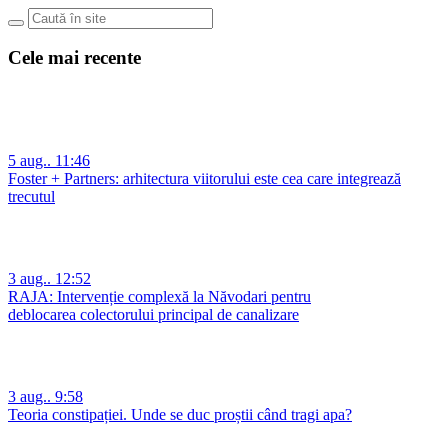
Cele mai recente
5 aug.. 11:46
Foster + Partners: arhitectura viitorului este cea care integrează
trecutul
3 aug.. 12:52
RAJA: Intervenție complexă la Năvodari pentru
deblocarea colectorului principal de canalizare
3 aug.. 9:58
Teoria constipației. Unde se duc proștii când tragi apa?