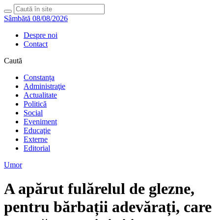
Sâmbătă 08/08/2026
Despre noi
Contact
Caută
Constanța
Administraţie
Actualitate
Politică
Social
Eveniment
Educaţie
Externe
Editorial
Umor
A apărut fulărelul de glezne,
pentru bărbații adevărați, care