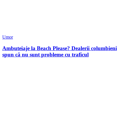
Umor
Ambuteiaje la Beach Please? Dealerii columbieni
spun că nu sunt probleme cu traficul