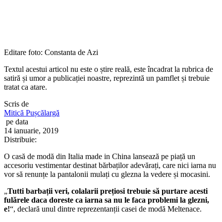
Editare foto: Constanta de Azi
Textul acestui articol nu este o știre reală, este încadrat la rubrica de
satiră și umor a publicației noastre, reprezintă un pamflet și trebuie
tratat ca atare.
Scris de
Mitică Pușcălargă
pe data
14 ianuarie, 2019
Distribuie:
O casă de modă din Italia made in China lansează pe piață un
accesoriu vestimentar destinat bărbaților adevărați, care nici iarna nu
vor să renunțe la pantalonii mulați cu glezna la vedere și mocasini.
„
Tutti barbații veri, colalarii prețiosi trebuie să purtare acesti
fulărele daca doreste ca iarna sa nu le faca problemi la glezni,
e!
“, declară unul dintre reprezentanții casei de modă Meltenace.