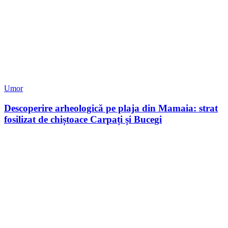
Umor
Descoperire arheologică pe plaja din Mamaia: strat
fosilizat de chiștoace Carpați și Bucegi