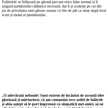
Fulărelele se înfășoară pe gleznă precum orice fular normal și îi
asigură purtătorului căldurica necesară, dar îi și scutește pe cei din
jur de priveliștea unei glezne osoase cu fire de păr ce răsar după tivul
scurt și mulat al pantalonului.
„
O adevărată nebunie! Sunt extrem de încântat de această idee
glorioasă și mărturisesc că am comandat zece astfel de fulărele
și abia aștept să le port împreună cu simpaticii mei amici, să ne