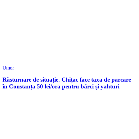
Umor
Răsturnare de situație. Chițac face taxa de parcare
în Constanța 50 lei/ora pentru bărci și yahturi