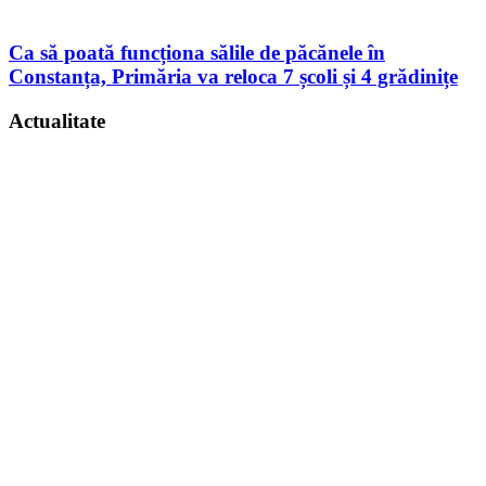
Ca să poată funcționa sălile de păcănele în
Constanța, Primăria va reloca 7 școli și 4 grădinițe
Actualitate