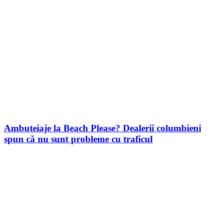
Ambuteiaje la Beach Please? Dealerii columbieni
spun că nu sunt probleme cu traficul