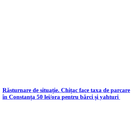
Răsturnare de situație. Chițac face taxa de parcare
în Constanța 50 lei/ora pentru bărci și yahturi