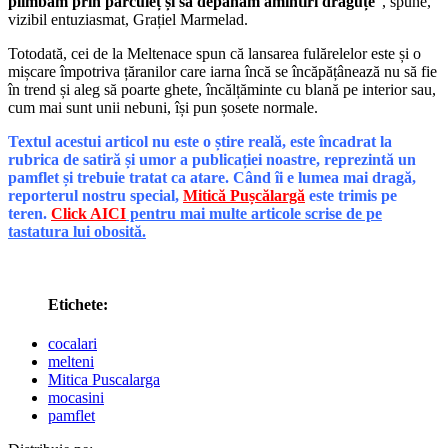
plimbăm prin părculeț și să depănăm amintiri drăguțe
“, spune,
vizibil entuziasmat, Grațiel Marmelad.
Totodată, cei de la Meltenace spun că lansarea fulărelelor este și o
mișcare împotriva țăranilor care iarna încă se încăpățânează nu să fie
în trend și aleg să poarte ghete, încălțăminte cu blană pe interior sau,
cum mai sunt unii nebuni, își pun șosete normale.
Textul acestui articol nu este o știre reală, este încadrat la
rubrica de satiră și umor a publicației noastre, reprezintă un
pamflet și trebuie tratat ca atare. Când îi e lumea mai dragă,
reporterul nostru special,
Mitică Pușcălargă
este trimis pe
teren.
Click AICI
pentru mai multe articole scrise de pe
tastatura lui obosită.
Etichete:
cocalari
melteni
Mitica Puscalarga
mocasini
pamflet