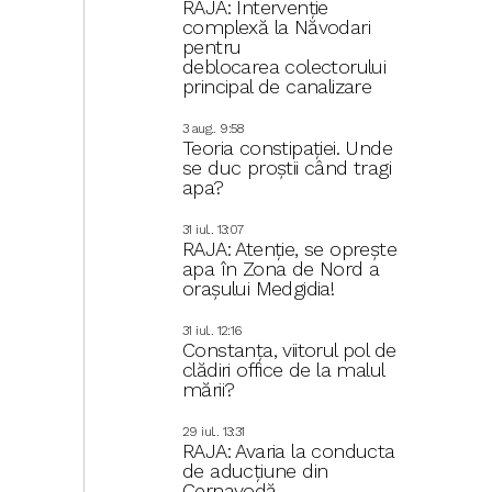
RAJA: Intervenție
complexă la Năvodari
pentru
deblocarea colectorului
principal de canalizare
3 aug.. 9:58
Teoria constipației. Unde
se duc proștii când tragi
apa?
31 iul.. 13:07
RAJA: Atenție, se oprește
apa în Zona de Nord a
orașului Medgidia!
31 iul.. 12:16
Constanța, viitorul pol de
clădiri office de la malul
mării?
29 iul.. 13:31
RAJA: Avaria la conducta
de aducțiune din
Cernavodă