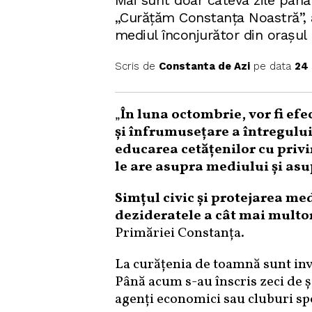
Mai sunt doar câteva zile până l
„Curăţăm Constanța Noastră”, a
mediul înconjurător din orașul
Scris de
Constanta de Azi
pe data
24 
„
În luna octombrie, vor fi efe
și înfrumusețare a întregulu
educarea cetățenilor cu privi
le are asupra mediului şi asu
Simțul civic și protejarea me
dezideratele a cât mai multo
Primăriei Constanța.
La curățenia de toamnă sunt invit
Până acum s-au înscris zeci de șc
agenți economici sau cluburi sp