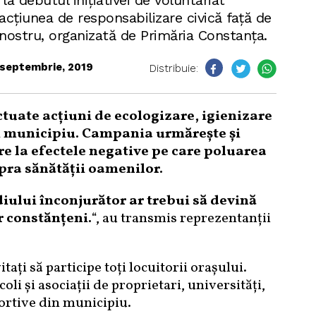
a debutul inițiativei de voluntariat
cțiunea de responsabilizare civică față de
 nostru, organizată de Primăria Constanța.
septembrie, 2019
Distribuie:
ctuate acțiuni de ecologizare, igienizare
i municipiu.
Campania urmărește şi
re la efectele negative pe care poluarea
pra sănătății oamenilor.
diului înconjurător ar trebui să devină
r constănțeni.
“, au transmis reprezentanții
ați să participe toți locuitorii orașului.
oli și asociații de proprietari, universități,
ortive din municipiu.