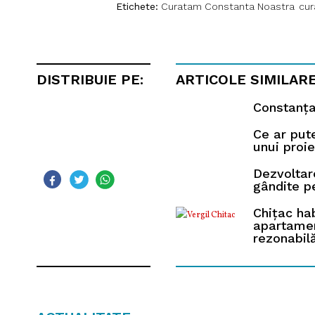
Etichete:
Curatam Constanta Noastra
cur
DISTRIBUIE PE:
ARTICOLE SIMILAR
Constanța,
Ce ar put
unui proi
Dezvoltare
gândite p
Chițac ha
apartamen
rezonabil