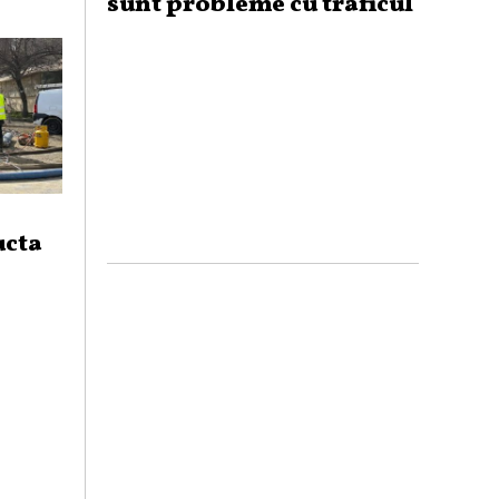
sunt probleme cu traficul
ucta