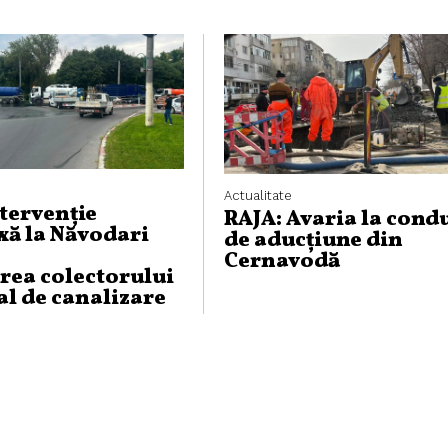
Actualitate
ntervenție
RAJA: Avaria la cond
ă la Năvodari
de aducțiune din
Cernavodă
rea colectorului
al de canalizare