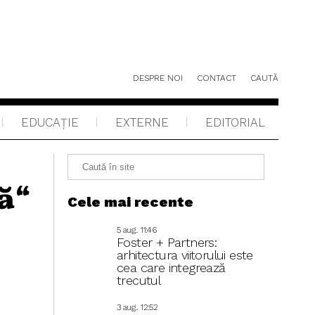
DESPRE NOI
CONTACT
CAUTĂ
EDUCAŢIE
EXTERNE
EDITORIAL
ă“
Cele mai recente
5 aug.. 11:46
Foster + Partners:
arhitectura viitorului este
cea care integrează
trecutul
3 aug.. 12:52