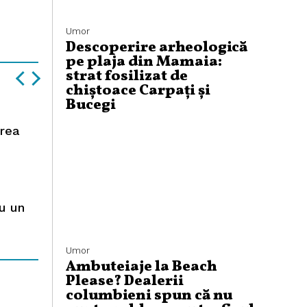
Umor
Descoperire arheologică
pe plaja din Mamaia:
strat fosilizat de
chiștoace Carpați și
Bucegi
area
ru un
Umor
Ambuteiaje la Beach
Please? Dealerii
columbieni spun că nu