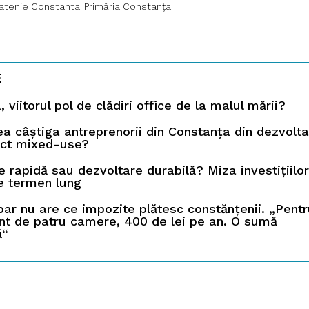
atenie Constanta
Primăria Constanța
E
 viitorul pol de clădiri office de la malul mării?
ea câștiga antreprenorii din Constanța din dezvolt
ect mixed-use?
 rapidă sau dezvoltare durabilă? Miza investițiilor
e termen lung
bar nu are ce impozite plătesc constănțenii. „Pent
t de patru camere, 400 de lei pe an. O sumă
ă“