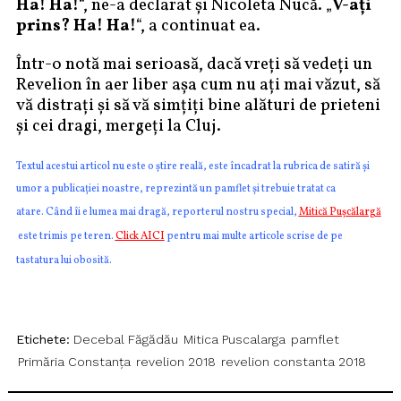
Ha! Ha!
“, ne-a declarat şi Nicoleta Nucă. „
V-aţi
prins? Ha! Ha!
“, a continuat ea.
Într-o notă mai serioasă, dacă vreţi să vedeţi un
Revelion în aer liber aşa cum nu aţi mai văzut, să
vă distraţi şi să vă simţiţi bine alături de prieteni
şi cei dragi, mergeţi la Cluj.
Textul acestui articol nu este o știre reală, este încadrat la rubrica de satiră și
umor a publicației noastre, reprezintă un pamflet și trebuie tratat ca
atare. Când îi e lumea mai dragă, reporterul nostru special,
Mitică Pușcălargă
este trimis pe teren.
Click AICI
pentru mai multe articole scrise de pe
tastatura lui obosită.
Etichete:
Decebal Făgădău
Mitica Puscalarga
pamflet
Primăria Constanța
revelion 2018
revelion constanta 2018