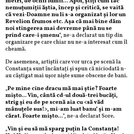
metri, de ochii lumii… Apoi, ştiţi cum fac
nemuţumiţii ăştia, încep şi critică, se vaită
că vezi-Doamne nu li s-a organizat şi lor un
Revelion frumos etc. Aşa că mai bine dăm
noi stingerea mai devreme până nu se
prind care-i şmenu
“, ne-a declarat un tip din
organizare pe care chiar nu ne-a interesat cum îl
cheamă.
De asemenea, artiştii care vor urca pe scenă la
Constanţa sunt încântaţi şi spun că niciodată n-
au câştigat mai uşor nişte sume obscene de bani.
„
Pe mine cine dracu mă mai ştie? Foarte
mişto… Vin, cântă cd-ul două-trei bucăţi,
strig şi eu de pe scenă aia cu <să văd
mânuţele sus!>, mi-am luat banu’ şi m-am
cărat. Foarte mişto…
“, ne-a declarat Sore.
„
Vin şi eu să mă sparg puţin la Constanţa!