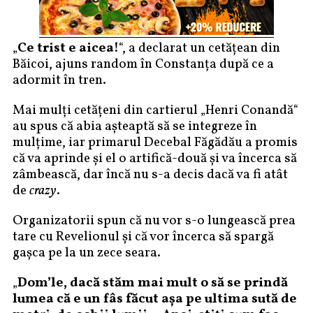
„
Ce trist e aicea!
“, a declarat un cetăţean din
Băicoi, ajuns random în Constanţa după ce a
adormit în tren.
Mai mulţi cetăţeni din cartierul „Henri Conandă“
au spus că abia aşteaptă să se integreze în
mulţime, iar primarul Decebal Făgădău a promis
că va aprinde şi el o artifică-două şi va încerca să
zâmbească, dar încă nu s-a decis dacă va fi atât
de
crazy
.
Organizatorii spun că nu vor s-o lungească prea
tare cu Revelionul şi că vor încerca să spargă
gaşca pe la un zece seara.
„
Dom’le, dacă stăm mai mult o să se prindă
lumea că e un fâs făcut aşa pe ultima sută de