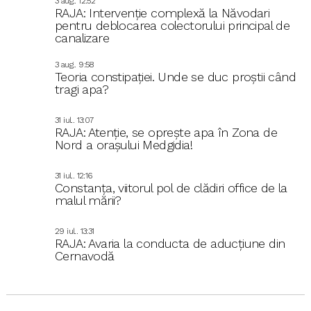
3 aug.. 12:52
RAJA: Intervenție complexă la Năvodari
pentru deblocarea colectorului principal de
canalizare
3 aug.. 9:58
Teoria constipației. Unde se duc proștii când
tragi apa?
31 iul.. 13:07
RAJA: Atenție, se oprește apa în Zona de
Nord a orașului Medgidia!
31 iul.. 12:16
Constanța, viitorul pol de clădiri office de la
malul mării?
29 iul.. 13:31
RAJA: Avaria la conducta de aducțiune din
Cernavodă