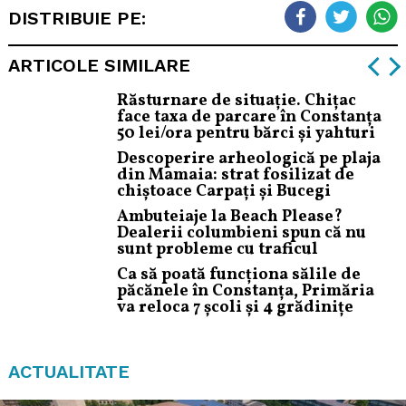
DISTRIBUIE PE:
ARTICOLE SIMILARE
Răsturnare de situație. Chițac
face taxa de parcare în Constanța
50 lei/ora pentru bărci și yahturi
Descoperire arheologică pe plaja
din Mamaia: strat fosilizat de
chiștoace Carpați și Bucegi
Ambuteiaje la Beach Please?
Dealerii columbieni spun că nu
sunt probleme cu traficul
Ca să poată funcționa sălile de
păcănele în Constanța, Primăria
va reloca 7 școli și 4 grădinițe
ACTUALITATE