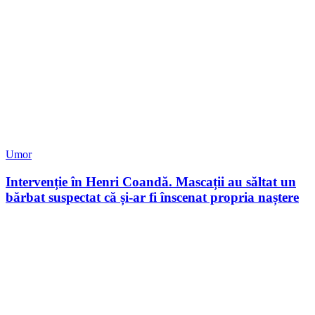
Umor
Intervenție în Henri Coandă. Mascații au săltat un
bărbat suspectat că și-ar fi înscenat propria naștere