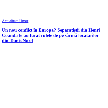
Actualitate
Umor,
Un nou conflict în Europa? Separatiștii din Henri
Coandă le-au furat rufele de pe sârmă locatarilor
din Tomis Nord