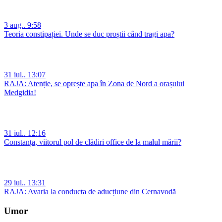
3 aug.. 9:58
Teoria constipației. Unde se duc proștii când tragi apa?
31 iul.. 13:07
RAJA: Atenție, se oprește apa în Zona de Nord a orașului
Medgidia!
31 iul.. 12:16
Constanța, viitorul pol de clădiri office de la malul mării?
29 iul.. 13:31
RAJA: Avaria la conducta de aducțiune din Cernavodă
Umor