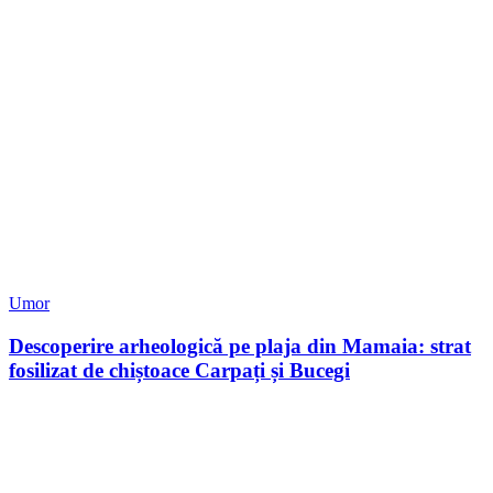
Umor
Descoperire arheologică pe plaja din Mamaia: strat
fosilizat de chiștoace Carpați și Bucegi