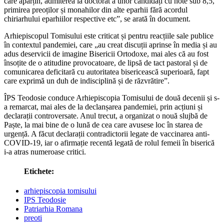
care aparțin, admiterea la doctorat a unor candidați cu note sub 8,5,
primirea preoților și monahilor din alte eparhii fără acordul
chiriarhului eparhiilor respective etc”, se arată în document.
Arhiepiscopul Tomisului este criticat și pentru reacțiile sale publice
în contextul pandemiei, care „au creat discuții aprinse în media și au
adus deservicii de imagine Bisericii Ortodoxe, mai ales că au fost
însoțite de o atitudine provocatoare, de lipsă de tact pastoral și de
comunicarea deficitară cu autoritatea bisericească superioară, fapt
care exprimă un duh de indisciplină și de răzvrătire”.
ÎPS Teodosie conduce Arhiepiscopia Tomisului de două decenii și s-
a remarcat, mai ales de la declanșarea pandemiei, prin acțiuni și
declarații controversate. Anul trecut, a organizat o nouă slujbă de
Paște, la mai bine de o lună de cea care avusese loc în starea de
urgență. A făcut declarații contradictorii legate de vaccinarea anti-
COVID-19, iar o afirmație recentă legată de rolul femeii în biserică
i-a atras numeroase critici.
Etichete:
arhiepiscopia tomisului
IPS Teodosie
Patriarhia Romana
preoti