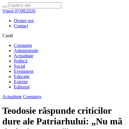
Vineri 07/08/2026
Despre noi
Contact
Caută
Constanța
Administraţie
Actualitate
Politică
Social
Eveniment
Educaţie
Externe
Editorial
Actualitate
Constanța
Teodosie răspunde criticilor
dure ale Patriarhului: „Nu mă