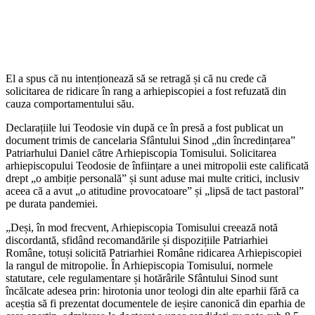
El a spus că nu intenționează să se retragă și că nu crede că
solicitarea de ridicare în rang a arhiepiscopiei a fost refuzată din
cauza comportamentului său.
Declarațiile lui Teodosie vin după ce în presă a fost publicat un
document trimis de cancelaria Sfântului Sinod „din încredințarea”
Patriarhului Daniel către Arhiepiscopia Tomisului. Solicitarea
arhiepiscopului Teodosie de înființare a unei mitropolii este calificată
drept „o ambiție personală” și sunt aduse mai multe critici, inclusiv
aceea că a avut „o atitudine provocatoare” și „lipsă de tact pastoral”
pe durata pandemiei.
„Deși, în mod frecvent, Arhiepiscopia Tomisului creează notă
discordantă, sfidând recomandările și dispozițiile Patriarhiei
Române, totuși solicită Patriarhiei Române ridicarea Arhiepiscopiei
la rangul de mitropolie. În Arhiepiscopia Tomisului, normele
statutare, cele regulamentare și hotărârile Sfântului Sinod sunt
încălcate adesea prin: hirotonia unor teologi din alte eparhii fără ca
aceștia să fi prezentat documentele de ieșire canonică din eparhia de