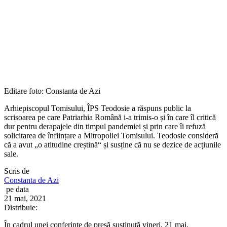
Editare foto: Constanta de Azi
Arhiepiscopul Tomisului, ÎPS Teodosie a răspuns public la
scrisoarea pe care Patriarhia Română i-a trimis-o și în care îl critică
dur pentru derapajele din timpul pandemiei și prin care îi refuză
solicitarea de înființare a Mitropoliei Tomisului. Teodosie consideră
că a avut „o atitudine creștină“ și susține că nu se dezice de acțiunile
sale.
Scris de
Constanta de Azi
pe data
21 mai, 2021
Distribuie:
În cadrul unei conferințe de presă susținută vineri, 21 mai,