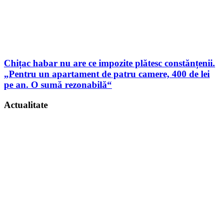
Chițac habar nu are ce impozite plătesc constănțenii.
„Pentru un apartament de patru camere, 400 de lei
pe an. O sumă rezonabilă“
Actualitate