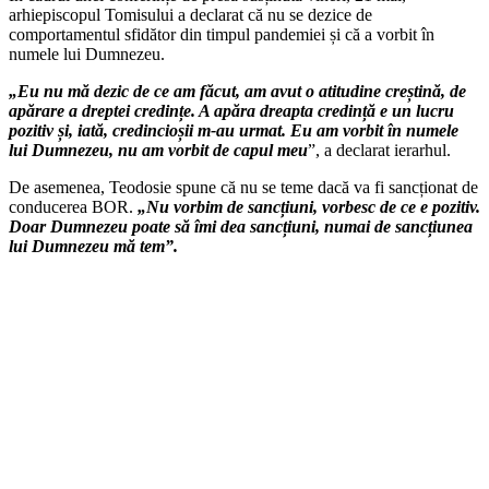
arhiepiscopul Tomisului a declarat că nu se dezice de
comportamentul sfidător din timpul pandemiei și că a vorbit în
numele lui Dumnezeu.
„Eu nu mă dezic de ce am făcut, am avut o atitudine creștină, de
apărare a dreptei credințe. A apăra dreapta credință e un lucru
pozitiv și, iată, credincioșii m-au urmat. Eu am vorbit în numele
lui Dumnezeu, nu am vorbit de capul meu
”, a declarat ierarhul.
De asemenea, Teodosie spune că nu se teme dacă va fi sancționat de
conducerea BOR.
„Nu vorbim de sancțiuni, vorbesc de ce e pozitiv.
Doar Dumnezeu poate să îmi dea sancțiuni, numai de sancțiunea
lui Dumnezeu mă tem”.