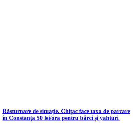
Răsturnare de situație. Chițac face taxa de parcare
în Constanța 50 lei/ora pentru bărci și yahturi