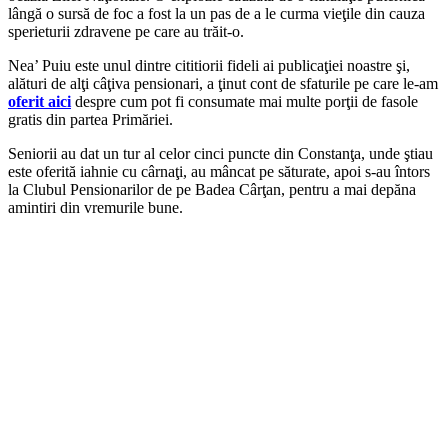
lângă o sursă de foc a fost la un pas de a le curma vieţile din cauza
sperieturii zdravene pe care au trăit-o.
Nea’ Puiu este unul dintre cititiorii fideli ai publicaţiei noastre şi,
alături de alţi câţiva pensionari, a ţinut cont de sfaturile pe care le-am
oferit aici
despre cum pot fi consumate mai multe porţii de fasole
gratis din partea Primăriei.
Seniorii au dat un tur al celor cinci puncte din Constanţa, unde ştiau
este oferită iahnie cu cârnaţi, au mâncat pe săturate, apoi s-au întors
la Clubul Pensionarilor de pe Badea Cârţan, pentru a mai depăna
amintiri din vremurile bune.