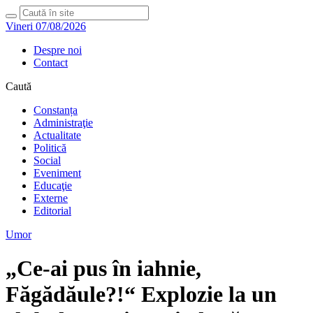
Vineri 07/08/2026
Despre noi
Contact
Caută
Constanța
Administraţie
Actualitate
Politică
Social
Eveniment
Educaţie
Externe
Editorial
Umor
„Ce-ai pus în iahnie,
Făgădăule?!“ Explozie la un