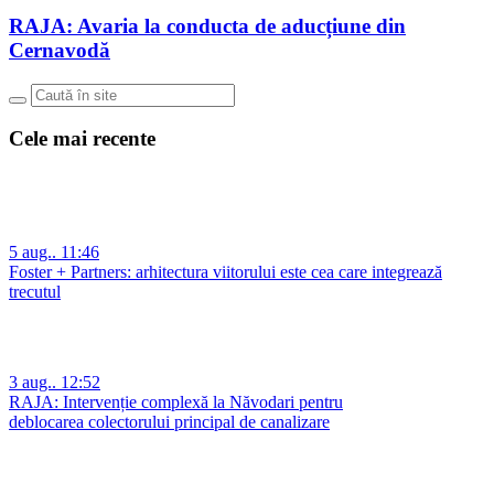
RAJA: Avaria la conducta de aducțiune din
Cernavodă
Cele mai recente
5 aug.. 11:46
Foster + Partners: arhitectura viitorului este cea care integrează
trecutul
3 aug.. 12:52
RAJA: Intervenție complexă la Năvodari pentru
deblocarea colectorului principal de canalizare