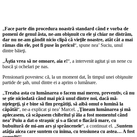
„
Face parte din procedura noastră standard când e vorba de
pomeni de genul ăsta, ne-am obişnuit cu ele şi chiar ne distrăm,
dar nu ne-am gândit nicio clipă că vieţile noastre, atât cât a mai
rămas din ele, pot fi puse în pericol
“, spune nea’ Suciu, unul
dintre băieţi.
„
Ăştia vrea să ne omoare, aia e!
“, a intervenit agitat şi un nene cu
bască şi ochelari pe nas.
Pensionarii povestesc că, la un moment dat, în timpul unei obişnuite
partide de şah, unul dintre ei a aprins o lumânare.
„
Treaba asta cu lumânarea o facem mai mereu, preventiv, că nu
se ştie niciodată când mai pică unul dintre noi, dacă mă-
nţelegeţi, şi e bine să fim pregătiţi, să aibă omul o lumină la
căpătâi
“, ne-a explicat şi nea’ Marcel. „
Ţineam lumânarea şi mă
aplecasem, că scăpasem chibritul şi ăla a fost momentul când
nea’ Puiu a dat-o straşnic şi s-a făcut o flacără mare, cu
bubuitură de mi-am ars şi sprâncenele
“, a continuat el. „
Suntem
atâţia aicea care suntem cu inima, cu tensiunea cu astea… A fost
cumplit!
“.