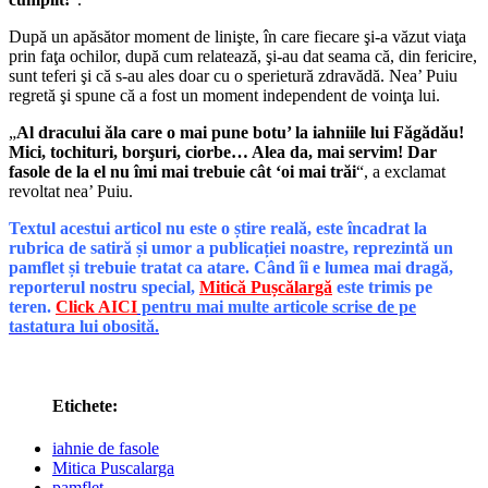
După un apăsător moment de linişte, în care fiecare şi-a văzut viaţa
prin faţa ochilor, după cum relatează, şi-au dat seama că, din fericire,
sunt teferi şi că s-au ales doar cu o sperietură zdravădă. Nea’ Puiu
regretă şi spune că a fost un moment independent de voinţa lui.
„
Al dracului ăla care o mai pune botu’ la iahniile lui Făgădău!
Mici, tochituri, borşuri, ciorbe… Alea da, mai servim! Dar
fasole de la el nu îmi mai trebuie cât ‘oi mai trăi
“, a exclamat
revoltat nea’ Puiu.
Textul acestui articol nu este o știre reală, este încadrat la
rubrica de satiră și umor a publicației noastre, reprezintă un
pamflet și trebuie tratat ca atare. Când îi e lumea mai dragă,
reporterul nostru special,
Mitică Pușcălargă
este trimis pe
teren.
Click AICI
pentru mai multe articole scrise de pe
tastatura lui obosită.
Etichete:
iahnie de fasole
Mitica Puscalarga
pamflet