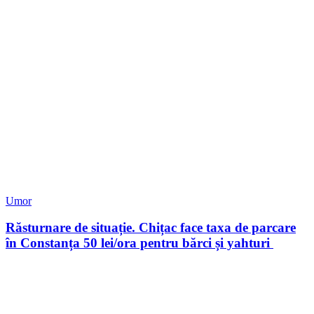
Umor
Răsturnare de situație. Chițac face taxa de parcare
în Constanța 50 lei/ora pentru bărci și yahturi