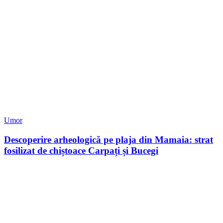
Umor
Descoperire arheologică pe plaja din Mamaia: strat
fosilizat de chiștoace Carpați și Bucegi