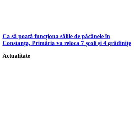
Ca să poată funcționa sălile de păcănele în
Constanța, Primăria va reloca 7 școli și 4 grădinițe
Actualitate