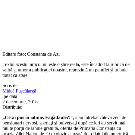
Editare foto: Constanta de Azi
Textul acestui articol nu este o știre reală, este încadrat la rubrica de
satiră și umor a publicației noastre, reprezintă un pamflet și trebuie
tratat ca atare.
Scris de
Mitică Pușcălargă
pe data
2 decembrie, 2018
Distribuie:
„Ce-ai pus în iahnie, Făgădăule?!“
, s-au întrebat câteva zeci de
pensionari nervoşi, speriaţi şi bulversaţi după ce ieri au servit mai
multe porţii de iahnie gratuită, oferită de Primăria Constanţa cu
ocazia Zilei Naţionale. O explozie cauzată de o flatulaţie puternică