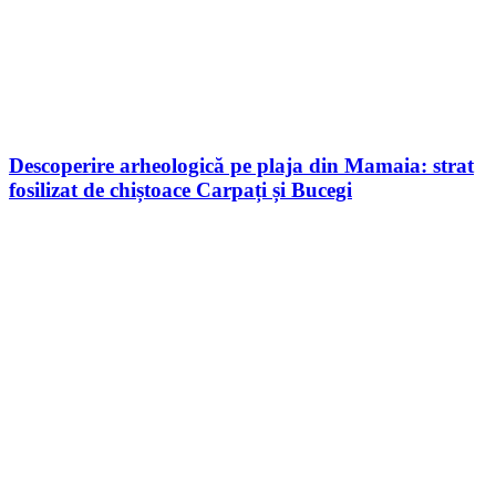
Descoperire arheologică pe plaja din Mamaia: strat
fosilizat de chiștoace Carpați și Bucegi