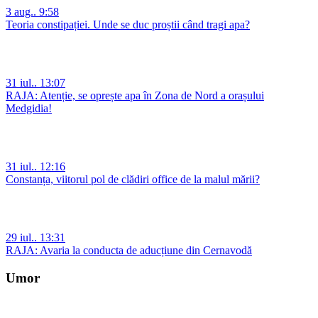
3 aug.. 9:58
Teoria constipației. Unde se duc proștii când tragi apa?
31 iul.. 13:07
RAJA: Atenție, se oprește apa în Zona de Nord a orașului
Medgidia!
31 iul.. 12:16
Constanța, viitorul pol de clădiri office de la malul mării?
29 iul.. 13:31
RAJA: Avaria la conducta de aducțiune din Cernavodă
Umor