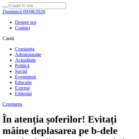
Duminică 09/08/2026
Despre noi
Contact
Caută
Constanța
Administraţie
Actualitate
Politică
Social
Eveniment
Educaţie
Externe
Editorial
Constanța
În atenția șoferilor! Evitați
mâine deplasarea pe b-dele