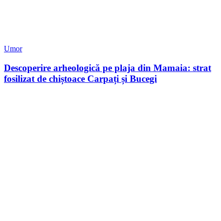
Umor
Descoperire arheologică pe plaja din Mamaia: strat
fosilizat de chiștoace Carpați și Bucegi