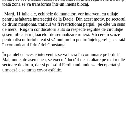
toată zona se va transforma într-un imens blocaj.
„Marți, 11 iulie a.c, echipele de muncitori vor interveni cu utilaje
pentru asfaltarea intersecției de la Dacia. Din acest motiv, pe sectorul
de drum menționat, traficul va fi restrictionat parțial, pe câte un sens
de mers. Rugăm conducătorii auto să respecte regulile de circulație
și semnificația mijloacelor de semnalizare rutieră. Vă cerem scuze
pentru disconfortul creat și vă mulțumim pentru înțelegere!”, se arată
în comunicatul Primăriei Constanța.
În paralel cu aceste intervenții, se va lucra în continuare pe b-dul 1
Mai, unde, de asemenea, se execută lucrări de asfaltare pe mai multe
sectoare de drum, dar și pe b-dul Ferdinand unde s-a decopertat și
urmează a se turna covor asfaltic.