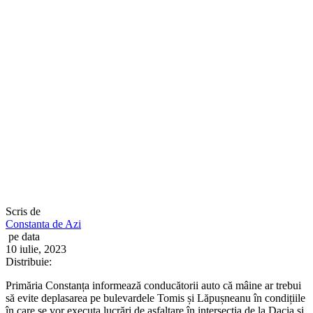
Scris de
Constanta de Azi
pe data
10 iulie, 2023
Distribuie:
Primăria Constanța informează conducătorii auto că mâine ar trebui
să evite deplasarea pe bulevardele Tomis și Lăpușneanu în condițiile
în care se vor executa lucrări de asfaltare în intersecția de la Dacia și