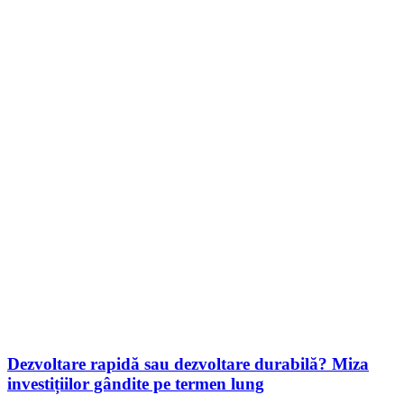
Dezvoltare rapidă sau dezvoltare durabilă? Miza
investițiilor gândite pe termen lung