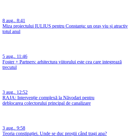
8 aug.. 8:41
Miza proiectului IULIUS pentru Constanța: un oraș viu și atractiv
totul anul
5 aug.. 11:46
Foster + Partners: arhitectura viitorului este cea care integrează
trecutul
3 aug.. 12:52
RAJA: Intervenție complexă la Năvodari pentru
deblocarea colectorului principal de canalizare
3 aug.. 9:58
Teoria constipației. Unde se duc proștii când tragi apa?