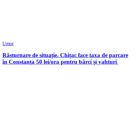
Umor
Răsturnare de situație. Chițac face taxa de parcare
în Constanța 50 lei/ora pentru bărci și yahturi