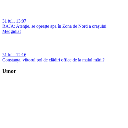
31 iul.. 13:07
RAJA: Atenție, se oprește apa în Zona de Nord a orașului
Medgidia!
31 iul.. 12:16
Constanța, viitorul pol de clădiri office de la malul mării?
Umor