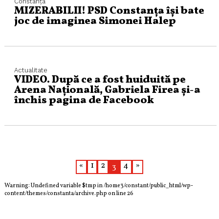
Constanța
MIZERABILII! PSD Constanța își bate
joc de imaginea Simonei Halep
Actualitate
VIDEO. După ce a fost huiduită pe
Arena Naţională, Gabriela Firea şi-a
închis pagina de Facebook
«
1
2
4
»
3
Warning
: Undefined variable $tmp in
/home3/constant/public_html/wp-
content/themes/constanta/archive.php
on line
26