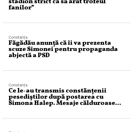
stadion strict ca să arăt trofeul
fanilor”
Constanța
Făgădău anunță că îi va prezenta
scuze Simonei pentru propaganda
abjectă a PSD
Constanța
Ce le-au transmis constănțenii
pesediștilor după postarea cu
Simona Halep. Mesaje călduroase…