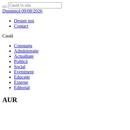
Duminică 09/08/2026
Despre noi
Contact
Caută
Constanța
Administraţie
Actualitate
Politică
Social
Eveniment
Educaţie
Externe
Editorial
AUR