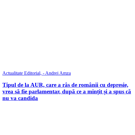
Actualitate
Editorial,
- Andrei Amza
Tipul de la AUR, care a râs de românii cu depresie,
vrea să fie parlamentar, după ce a mințit și a spus că
nu va candida