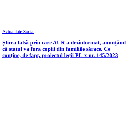
Actualitate
Social,
Ştirea falsă prin care AUR a dezinformat, anunţând
că statul va fura copiii din familiile sărace. Ce
conţine, de fapt, proiectul legii PL-x nr. 145/2023