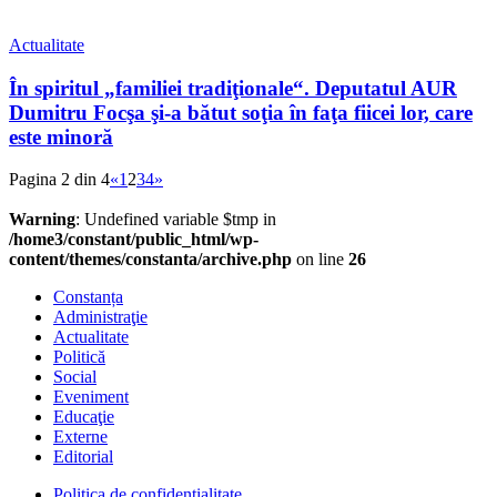
Actualitate
În spiritul „familiei tradiţionale“. Deputatul AUR
Dumitru Focşa şi-a bătut soţia în faţa fiicei lor, care
este minoră
Pagina 2 din 4
«
1
2
3
4
»
Warning
: Undefined variable $tmp in
/home3/constant/public_html/wp-
content/themes/constanta/archive.php
on line
26
Constanța
Administraţie
Actualitate
Politică
Social
Eveniment
Educaţie
Externe
Editorial
Politica de confidențialitate