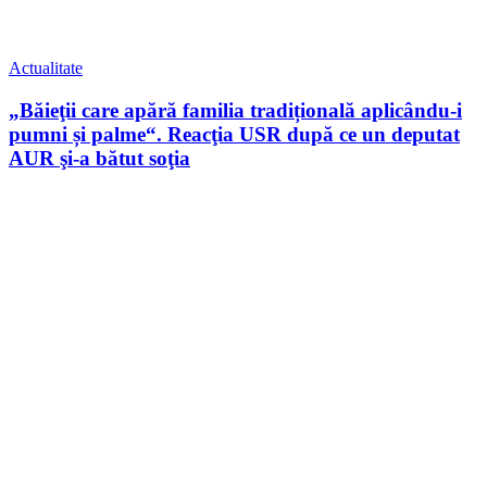
Actualitate
„Băieţii care apără familia tradițională aplicându-i
pumni și palme“. Reacţia USR după ce un deputat
AUR şi-a bătut soţia