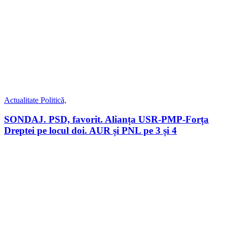
Actualitate
Politică,
SONDAJ. PSD, favorit. Alianța USR-PMP-Forța
Dreptei pe locul doi. AUR și PNL pe 3 și 4