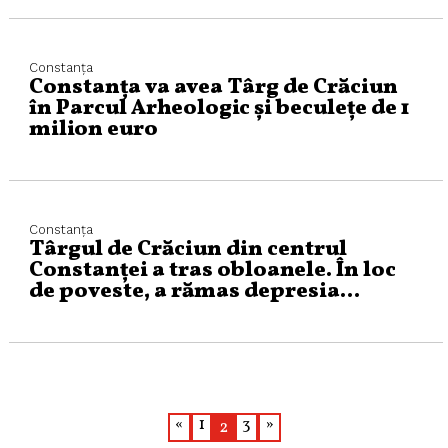
Constanța
Constanța va avea Târg de Crăciun
în Parcul Arheologic și beculețe de 1
milion euro
Constanța
Târgul de Crăciun din centrul
Constanței a tras obloanele. În loc
de poveste, a rămas depresia…
«
1
3
»
2