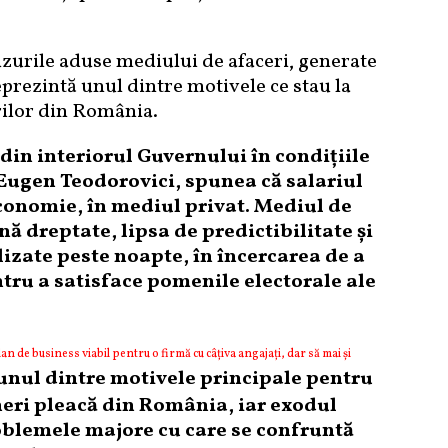
uzurile aduse mediului de afaceri, generate
rezintă unul dintre motivele ce stau la
erilor din România.
din interiorul Guvernului în condițiile
 Eugen Teodorovici, spunea că salariul
onomie, în mediul privat. Mediul de
ă dreptate, lipsa de predictibilitate și
lizate peste noapte, în încercarea de a
tru a satisface pomenile electorale ale
 de business viabil pentru o firmă cu câțiva angajați, dar să mai și
unul dintre motivele principale pentru
ineri pleacă din România, iar exodul
roblemele majore cu care se confruntă