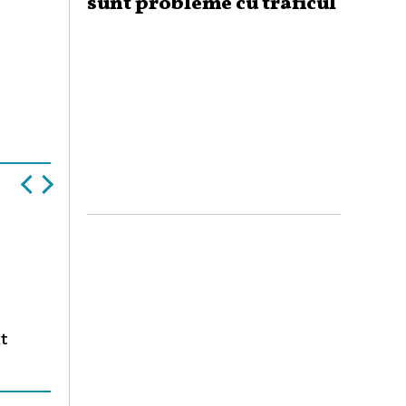
sunt probleme cu traficul
t