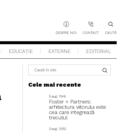
DESPRE NOI
CONTACT
CAUTĂ
EDUCAŢIE
EXTERNE
EDITORIAL
Cele mai recente
a
5 aug.. 11:46
Foster + Partners:
arhitectura viitorului este
cea care integrează
trecutul
3 aug.. 12:52