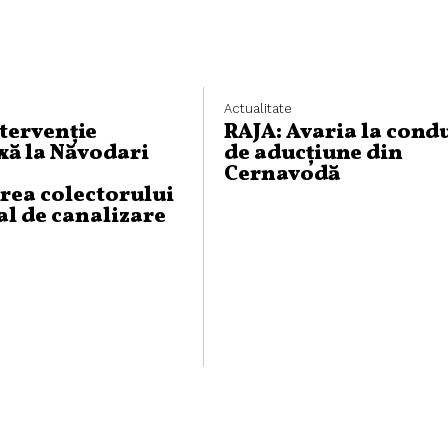
Actualitate
ntervenție
RAJA: Avaria la cond
ă la Năvodari
de aducțiune din
Cernavodă
rea colectorului
al de canalizare