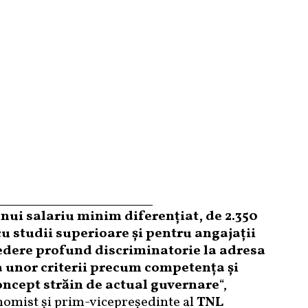
ui salariu minim diferențiat, de 2.350
cu studii superioare și pentru angajații
vedere profund discriminatorie la adresa
a unor criterii precum competența și
oncept străin de actual guvernare
“,
nomist și prim-vicepreședinte al
TNL