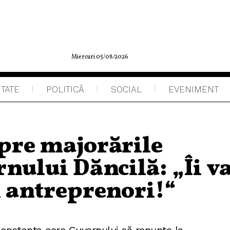
Miercuri 05/08/2026
ITATE
POLITICĂ
SOCIAL
EVENIMENT
spre majorările
rnului Dăncilă: „Îi v
i antreprenori!“