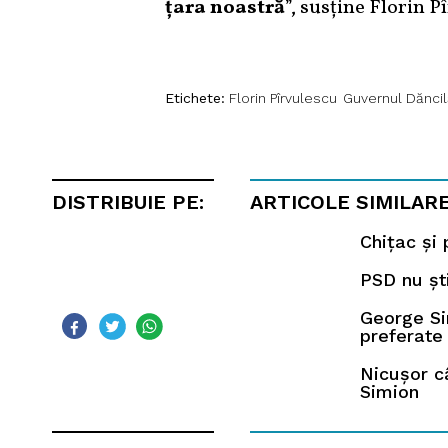
țara noastră
”, susține Florin P
Etichete:
Florin Pîrvulescu
Guvernul Dăncil
DISTRIBUIE PE:
ARTICOLE SIMILAR
Chițac și
PSD nu șt
George Sim
preferate
Nicușor c
Simion