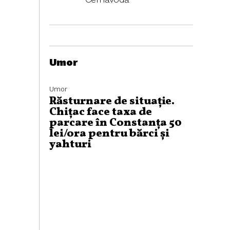
Umor
Umor
Răsturnare de situație.
Chițac face taxa de
parcare în Constanța 50
lei/ora pentru bărci și
yahturi