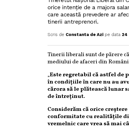
Tineretul Național Liberal din 
orice intenție de a majora salar
care această prevedere ar afec
tinerii antreprenori.
Scris de
Constanta de Azi
pe data
24 
Tinerii liberali sunt de părere că
mediului de afaceri din Români
„
Este regretabil că astfel de
în condițiile în care nu au av
cărora să le plătească lunar sa
de întreținut.
Considerăm că orice creștere 
conformitate cu realitățile d
vremelnic care vrea să mai câ