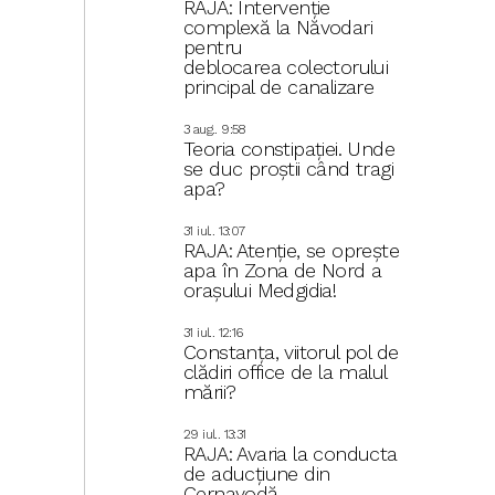
RAJA: Intervenție
complexă la Năvodari
pentru
deblocarea colectorului
principal de canalizare
3 aug.. 9:58
Teoria constipației. Unde
se duc proștii când tragi
apa?
31 iul.. 13:07
RAJA: Atenție, se oprește
apa în Zona de Nord a
orașului Medgidia!
31 iul.. 12:16
Constanța, viitorul pol de
clădiri office de la malul
mării?
29 iul.. 13:31
RAJA: Avaria la conducta
de aducțiune din
Cernavodă