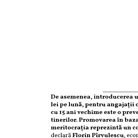
De asemenea, introducerea un
lei pe lună, pentru angajații 
cu 15 ani vechime este o pre
tinerilor. Promovarea în baz
meritocrația reprezintă un c
declară
Florin Pîrvulescu
, eco