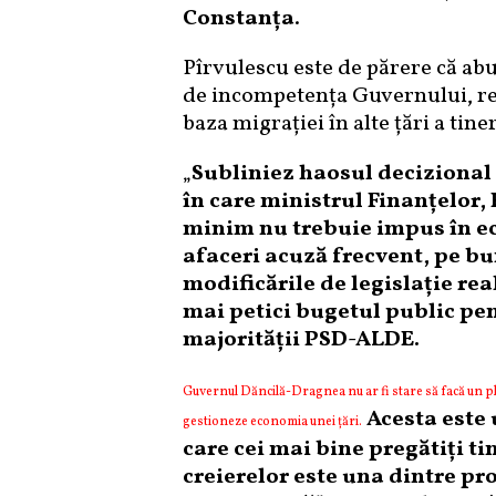
Constanța
.
Pîrvulescu este de părere că ab
de incompetența Guvernului, rep
baza migrației în alte țări a tin
„
Subliniez haosul decizional 
în care ministrul Finanțelor,
minim nu trebuie impus în ec
afaceri acuză frecvent, pe bun
modificările de legislație rea
mai petici bugetul public pen
majorității PSD-ALDE.
Guvernul Dăncilă-Dragnea nu ar fi stare să facă un plan
Acesta este 
gestioneze economia unei țări.
care cei mai bine pregătiți t
creierelor este una dintre p