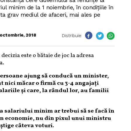
Constanța cere Guvernului să renunțe la
iul minim de la 1 noiembrie, în condițiile în
ta grav mediul de afaceri, mai ales pe
octombrie, 2018
Distribuie:
 decizia este o bătaie de joc la adresa
a.
 persoane ajung să conducă un minister,
ut nici măcar o firmă cu 3-4 angajați
lariile și care, la rândul lor, au familii
a salariului minim ar trebui să se facă în
in economie, nu din pixul unui ministru
știge câteva voturi.