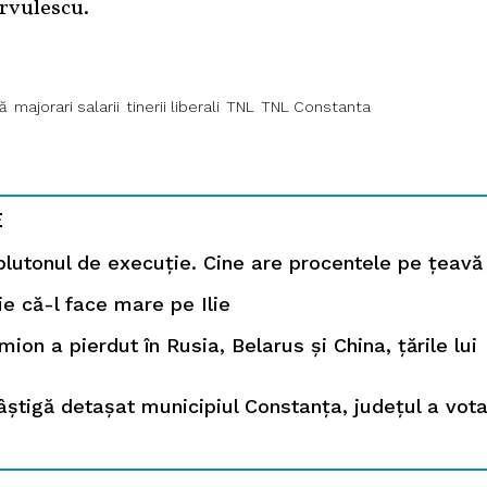
îrvulescu.
ă
majorari salarii
tinerii liberali
TNL
TNL Constanta
E
 plutonul de execuție. Cine are procentele pe țeavă
ie că-l face mare pe Ilie
ion a pierdut în Rusia, Belarus și China, țările lui
âștigă detașat municipiul Constanța, județul a vota